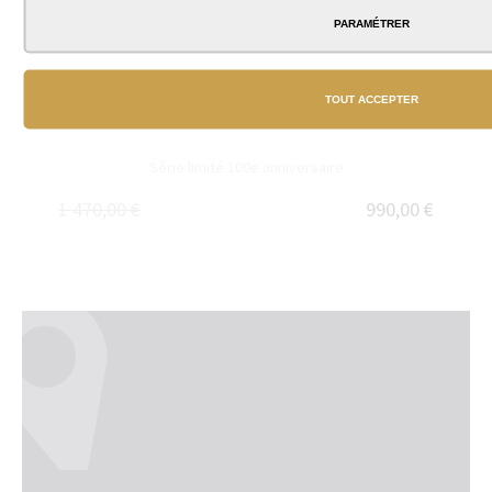
PARAMÉTRER
TOUT ACCEPTER
STYLO PLUME PARKER DUOFOLD ROUGE 100E
ANNIVERSAIRE
Série limité 100e anniversaire
1 470,00 €
990,00 €