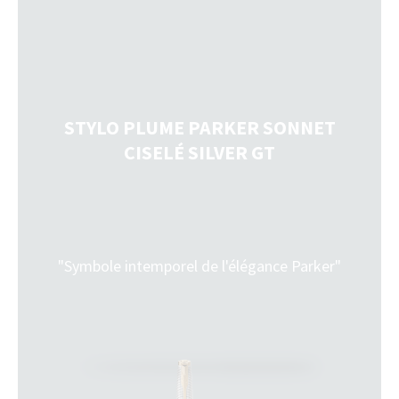
STYLO PLUME PARKER SONNET
STY
CISELÉ SILVER GT
C
"Symbole intemporel de l'élégance Parker"
Cette e
fini
l’exp