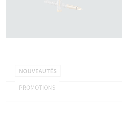
580 € au lie
NOUVEAUTÉS
PROMOTIONS