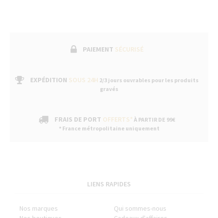
PAIEMENT
SÉCURISÉ
EXPÉDITION
SOUS 24H
2/3 jours ouvrables pour les produits
gravés
FRAIS DE PORT
OFFERTS*
À PARTIR DE 99€
* France métropolitaine uniquement
LIENS RAPIDES
Nos marques
Qui sommes-nous
Nos boutiques
Cadeaux d'affaires