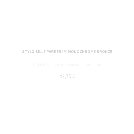
STYLO BILLE PARKER IM MONOCHROME BRONZE
Stylo bille avec mécanisme à poussoir
42,75 €