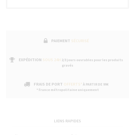
PAIEMENT
SÉCURISÉ
EXPÉDITION
SOUS 24H
2/3 jours ouvrables pour les produits
gravés
FRAIS DE PORT
OFFERTS*
À PARTIR DE 99€
* France métropolitaine uniquement
LIENS RAPIDES