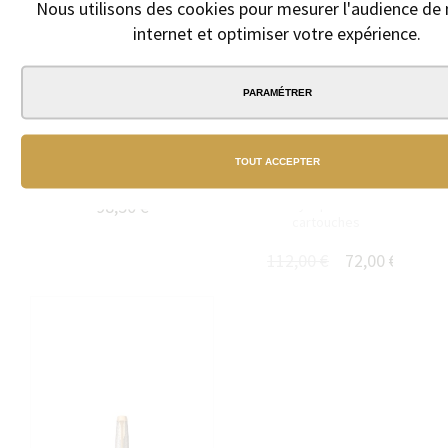
Nous utilisons des cookies pour mesurer l'audience de 
internet et optimiser votre expérience.
PARAMÉTRER
ROLLERBALL PARKER IM
STYLO PLUME PARKER IM
PRÉMIUM WARM GREY GT
PRÉMIUM LAST FRONTIER
LAQUE DÉGRADÉE GRIS AVEC
TOUT ACCEPTER
Finitions couleur or
CARNET DE NOTES
98,50 €
Stylo plume à
cartouches
112,00 €
72,00 €