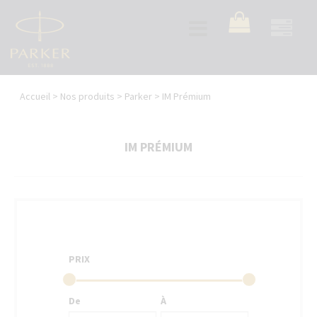
Aller
au
Toggle
contenu
navigation
principal
Vous
Accueil
>
Nos produits
>
Parker
>
IM Prémium
êtes
ici
IM PRÉMIUM
PRIX
De
À