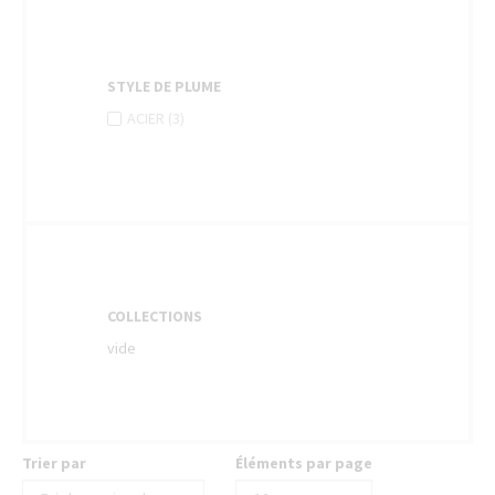
STYLE DE PLUME
APPLY
Apply
ACIER (3)
ACIER
Acier
FILTER
filter
COLLECTIONS
vide
Trier par
Éléments par page