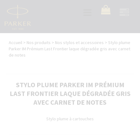
Aller
au
Toggle
contenu
navigation
principal
Vous
Accueil
>
Nos produits
>
Nos stylos et accessoires
>
Stylo plume
êtes
Parker IM Prémium Last Frontier laque dégradée gris avec carnet
de notes
ici
STYLO PLUME PARKER IM PRÉMIUM
LAST FRONTIER LAQUE DÉGRADÉE GRIS
AVEC CARNET DE NOTES
Stylo plume à cartouches