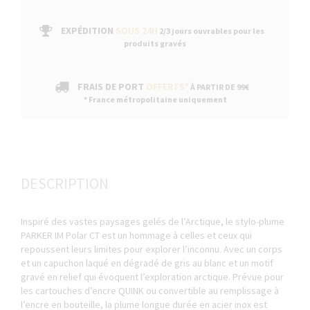
EXPÉDITION
SOUS 24H
2/3 jours ouvrables pour les
produits gravés
FRAIS DE PORT
OFFERTS*
À PARTIR DE 99€
* France métropolitaine uniquement
DESCRIPTION
Inspiré des vastes paysages gelés de l’Arctique, le stylo-plume
PARKER IM Polar CT est un hommage à celles et ceux qui
repoussent leurs limites pour explorer l’inconnu. Avec un corps
et un capuchon laqué en dégradé de gris au blanc et un motif
gravé en relief qui évoquent l’exploration arctique. Prévue pour
les cartouches d’encre QUINK ou convertible au remplissage à
l’encre en bouteille, la plume longue durée en acier inox est