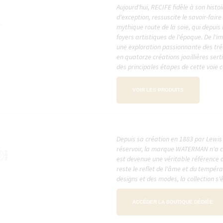
Aujourd'hui, RECIFE fidèle à son histo
d'exception, ressuscite le savoir-faire
mythique route de la soie, qui depuis 
foyers artistiques de l'époque. De l'i
une exploration passionnante des trés
en quatorze créations joaillières sertie
des principales étapes de cette voie
VOIR LES PRODUITS
Depuis sa création en 1883 par Lewis
réservoir, la marque WATERMAN n'a ce
est devenue une véritable référence d
reste le reflet de l'âme et du tempéra
designs et des modes, la collection s'
ACCÉDER LA BOUTIQUE DÉDIÉE