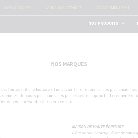
NOS MARQUES
CADEAUX D'AFFAIRES
GROUPEMENT SYLL
NOS PRODUITS
STYLOS AVEC GRAVURE
PIÈCES DÉTACHÉES
NOS MARQUES
RECHARGES STYLOS
s. Toutes ont une histoire et un savoir-faire reconnus. Les plus anciennes o
es sommets toujours plus hauts. Les plus récentes, apportant créativité et
ier de vous présenter à travers ce site
MAISON DE HAUTE ÉCRITURE
Fière de son héritage, forte de son ex