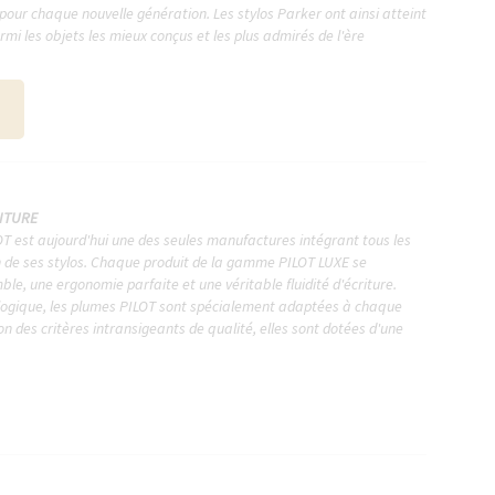
our chaque nouvelle génération. Les stylos Parker ont ainsi atteint
armi les objets les mieux conçus et les plus admirés de l'ère
RITURE
OT est aujourd'hui une des seules manufactures intégrant tous les
n de ses stylos. Chaque produit de la gamme PILOT LUXE se
le, une ergonomie parfaite et une véritable fluidité d'écriture.
ologique, les plumes PILOT sont spécialement adaptées à chaque
 des critères intransigeants de qualité, elles sont dotées d'une