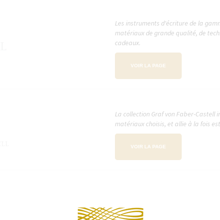
Les instruments d'écriture de la ga
matériaux de grande qualité, de techn
cadeaux.
VOIR LA PAGE
La collection Graf von Faber-Castell 
matériaux choisis, et allie à la fois e
VOIR LA PAGE
Depuis 1885, Mignon s'inscrit dans un
Continuer 
un luxe intemporel avec élégance et so
l'objet d'une sélection rigoureuse. S