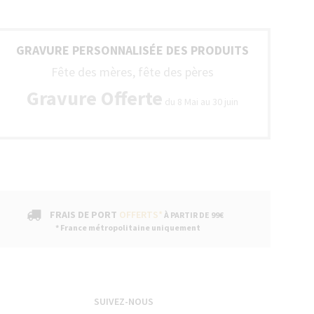
GRAVURE PERSONNALISÉE DES PRODUITS
Fête des mères, fête des pères
GARANTIE
Gravure Offerte
du 8 Mai au 30 juin
Tous
nos
stylos
sont
livrés
avec
un
bon
FRAIS DE PORT
OFFERTS*
de
À PARTIR DE 99€
garantie
* France métropolitaine uniquement
fabricant
suivi
par
un
service
SUIVEZ-NOUS
après-