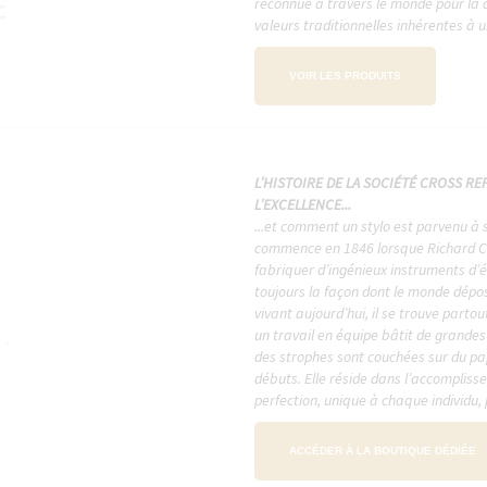
reconnue à travers le monde pour la q
valeurs traditionnelles inhérentes à 
VOIR LES PRODUITS
L’HISTOIRE DE LA SOCIÉTÉ CROSS REF
L’EXCELLENCE...
...et comment un stylo est parvenu à sy
commence en 1846 lorsque Richard Cro
fabriquer d’ingénieux instruments d’é
toujours la façon dont le monde dépose
vivant aujourd’hui, il se trouve partou
un travail en équipe bâtit de grandes 
des strophes sont couchées sur du pap
débuts. Elle réside dans l’accomplisse
perfection, unique à chaque individu,
ACCÉDER À LA BOUTIQUE DÉDIÉE