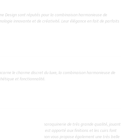
mme Design sont réputés pour la combinaison harmonieuse de
ologie innovante et de créativité. Leur élégance en fait de parfaits
incarne le charme discret du luxe, la combinaison harmonieuse de
sthétique et fonctionnalité.
e tradition française de maroquinerie de très grande qualité, jouant
sans accepter →
briété. Un soin extrême est apporté aux finitions et les cuirs font
pécialiste de l'agenda, Mignon vous propose également une très belle