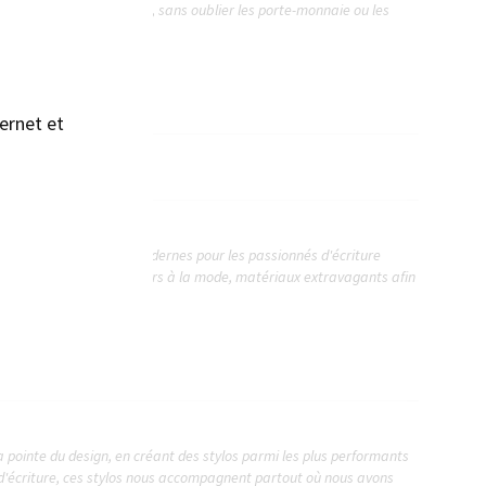
ant du tout en un au sac, sans oublier les porte-monnaie ou les
ernet et
ique des produits très modernes pour les passionnés d'écriture
ient forme novatrice, couleurs à la mode, matériaux extravagants afin
la pointe du design, en créant des stylos parmi les plus performants
 d'écriture, ces stylos nous accompagnent partout où nous avons