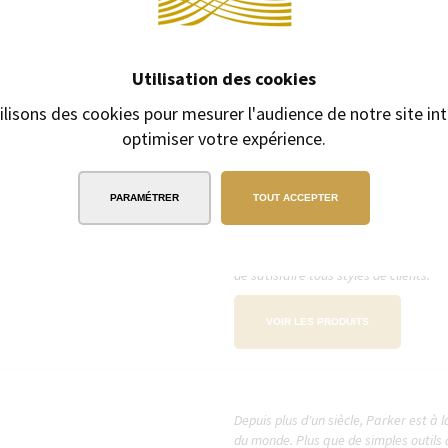
gamme d'articles de maroquinerie all
étuis à stylos.
Utilisation des cookies
VOIR LES PRODUITS
ilisons des cookies pour mesurer l'audience de notre site int
optimiser votre expérience.
PARAMÉTRER
TOUT ACCEPTER
Online, jeune société innovante, fabr
faction et de qualité. Ses stylos all
de satisfaire tous styles de clients.
VOIR LES PRODUITS
Depuis plus d'un siècle, Parker est à 
du monde. Plus que de simples outils