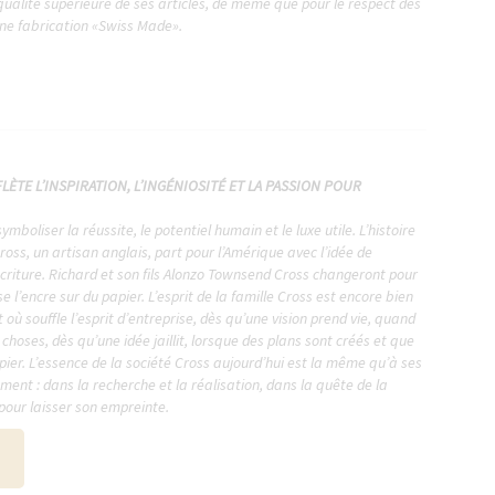
ualité supérieure de ses articles, de même que pour le respect des
une fabrication «Swiss Made».
LÈTE L’INSPIRATION, L’INGÉNIOSITÉ ET LA PASSION POUR
mboliser la réussite, le potentiel humain et le luxe utile. L’histoire
ss, un artisan anglais, part pour l’Amérique avec l’idée de
criture. Richard et son fils Alonzo Townsend Cross changeront pour
 l’encre sur du papier. L’esprit de la famille Cross est encore bien
t où souffle l’esprit d’entreprise, dès qu’une vision prend vie, quand
choses, dès qu’une idée jaillit, lorsque des plans sont créés et que
ier. L’essence de la société Cross aujourd’hui est la même qu’à ses
ment : dans la recherche et la réalisation, dans la quête de la
 pour laisser son empreinte.