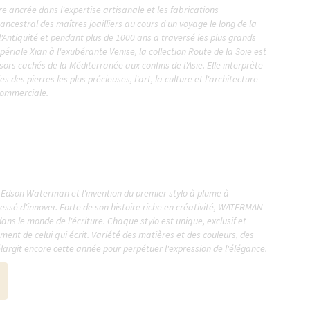
ire ancrée dans l'expertise artisanale et les fabrications
 ancestral des maîtres joailliers au cours d'un voyage le long de la
l'Antiquité et pendant plus de 1000 ans a traversé les plus grands
mpériale Xian à l'exubérante Venise, la collection Route de la Soie est
ors cachés de la Méditerranée aux confins de l'Asie. Elle interprète
s des pierres les plus précieuses, l'art, la culture et l'architecture
 commerciale.
 Edson Waterman et l'invention du premier stylo à plume à
ssé d'innover. Forte de son histoire riche en créativité, WATERMAN
ans le monde de l'écriture. Chaque stylo est unique, exclusif et
ment de celui qui écrit. Variété des matières et des couleurs, des
élargit encore cette année pour perpétuer l'expression de l'élégance.