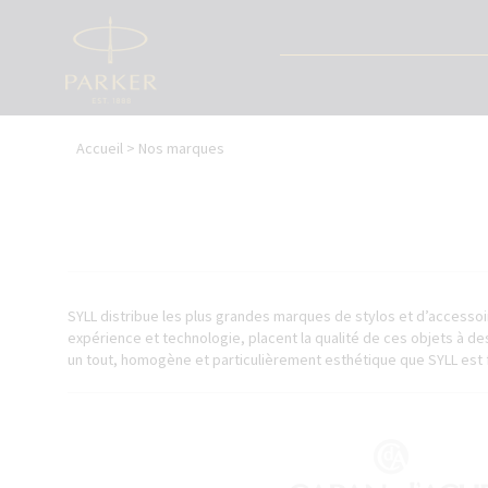
Aller
au
contenu
principal
Vous
NOS STYLOS
Accueil
>
Nos marques
êtes
DUOFOLD
ici
IM
IM PRÉMIUM
INGENUITY
PREMIER
SONNET
SYLL distribue les plus grandes marques de stylos et d’accessoire
SONNET 5TH
expérience et technologie, placent la qualité de ces objets à d
URBAN PRÉMIUM
un tout, homogène et particulièrement esthétique que SYLL est f