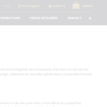
SAV
BOUTIQUES
COMPTE
PANIER
PROMOTIONS
PIÈCES DÉTACHÉES
CONTACT
nt écrit la légende des instruments d’écriture et, fort de leur
 design, séduisent les nouvelles générations. L’ensemble formant
périence et de son savoir-faire, Caran d'Ache est aujourd'hui