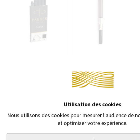
Conti
CARTOUCHES
CONVERTISSEUR /
D'ENCRE PARKER
POMPE PARKER LUXE
QUINK LONGUES
Utilisation des cookies
Convertisseur pour
Cartouches d'encre
tous les stylos Parker
Nous utilisons des cookies pour mesurer l'audience de no
longues.
et optimiser votre expérience.
12,25 €
4,50 €
3,80 €