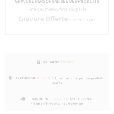
GRAVURE PERSONNALISÉE DES PRODUITS
Fête des mères, fête des pères
Gravure Offerte
du 8 Mai au 30 juin
PAIEMENT
SÉCURISÉ
EXPÉDITION
SOUS 24H
2/3 jours ouvrables pour les produits
gravés
FRAIS DE PORT
OFFERTS*
À PARTIR DE 99€
* France métropolitaine uniquement