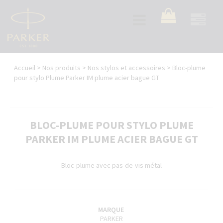
Aller
au
Toggle
contenu
navigation
principal
Vous
Accueil
>
Nos produits
>
Nos stylos et accessoires
>
Bloc-plume
êtes
pour stylo Plume Parker IM plume acier bague GT
ici
BLOC-PLUME POUR STYLO PLUME
PARKER IM PLUME ACIER BAGUE GT
Bloc-plume avec pas-de-vis métal
MARQUE
PARKER