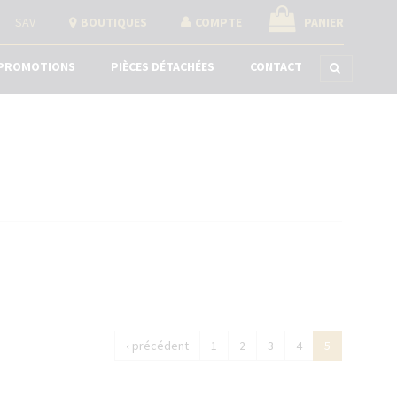
SAV
BOUTIQUES
COMPTE
PANIER
PROMOTIONS
PIÈCES DÉTACHÉES
CONTACT
‹ précédent
1
2
3
4
5