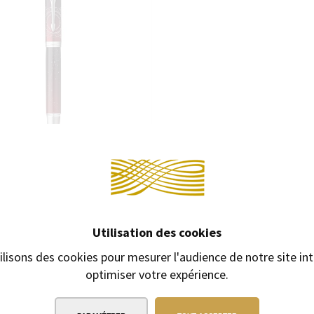
Continuer 
PLUME PARKER IM PRÉMIUM LAST
R LAQUE DÉGRADÉE ROUGE AVEC
Utilisation des cookies
CARNET DE NOTES
ilisons des cookies pour mesurer l'audience de notre site int
Stylo plume à cartouches
optimiser votre expérience.
00 €
72,00 €