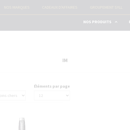
NOS MARQUES
CADEAUX D'AFFAIRES
GROUPEMENT SYLL
NOS PRODUITS
STYLOS AVEC GRAVURE
PIÈCES DÉTACHÉES
IM
RECHARGES STYLOS
Éléments par page