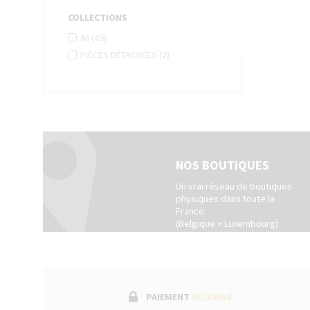
COLLECTIONS
APPLY
Apply
IM (49)
IM
IM
APPLY
Apply
PIÈCES DÉTACHÉES (2)
FILTER
filter
PIÈCES
Pièces
DÉTACHÉES
détachées
FILTER
filter
NOS BOUTIQUES
Un vrai réseau de boutiques
physiques dans toute la
France.
(Belgique + Luxembourg)
PAIEMENT
SÉCURISÉ