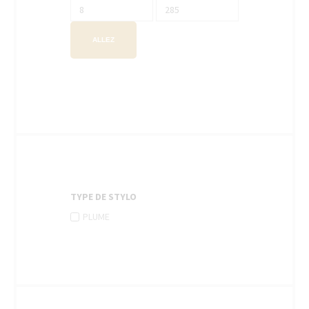
ALLEZ
TYPE DE STYLO
APPLY
Apply
PLUME
PLUME
Plume
FILTER
filter