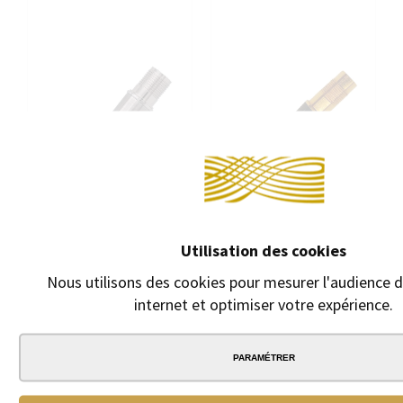
Contin
Utilisation des cookies
Nous utilisons des cookies pour mesurer l'audience d
internet et optimiser votre expérience.
BLOC PLUME POUR STYLO
BLOC-PLUME POUR STYLO
PARKER SONNET 18 CARATS
PLUME PARKER DUOFOLD
PARAMÉTRER
AVEC SECTION ACIER
CENTENIAL. MODÈLE AVEC
DOUBLE BAGUE
Plume or 18 carats