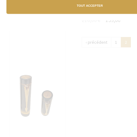
Bloc-plume pour stylo
TOUT ACCEPTER
203,70 €
181,00 €
Duofold Centenial
210,00 €
159,00 €
‹ précédent
1
2