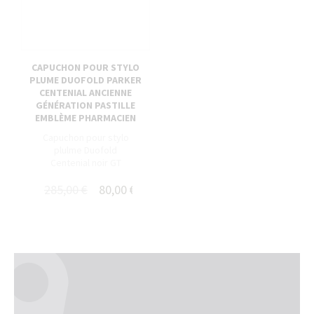
CAPUCHON POUR STYLO
PLUME DUOFOLD PARKER
CENTENIAL ANCIENNE
GÉNÉRATION PASTILLE
EMBLÈME PHARMACIEN
Capuchon pour stylo
plulme Duofold
Centenial noir GT
285,00 €
80,00 €