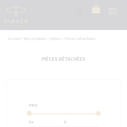
Aller
au
Toggle
contenu
navigation
principal
Vous
Accueil
>
Nos produits
>
Stylos
>
Pièces détachées
êtes
ici
PIÈCES DÉTACHÉES
PRIX
De
À