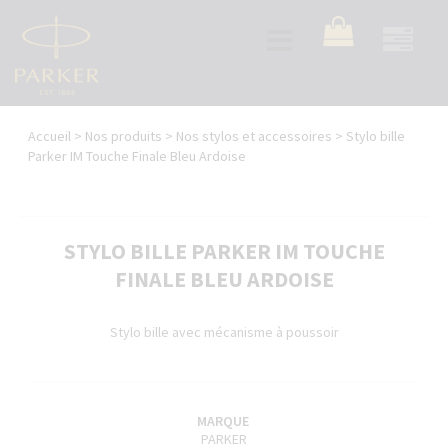
Aller
au
Toggle
contenu
navigation
principal
Vous
Accueil
>
Nos produits
>
Nos stylos et accessoires
>
Stylo bille
êtes
Parker IM Touche Finale Bleu Ardoise
ici
STYLO BILLE PARKER IM TOUCHE
FINALE BLEU ARDOISE
Stylo bille avec mécanisme à poussoir
MARQUE
PARKER