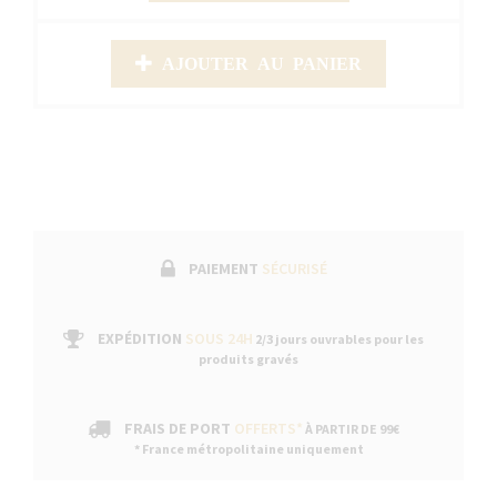
AJOUTER AU PANIER
PAIEMENT
SÉCURISÉ
EXPÉDITION
SOUS 24H
2/3 jours ouvrables pour les
produits gravés
FRAIS DE PORT
OFFERTS*
À PARTIR DE 99€
* France métropolitaine uniquement