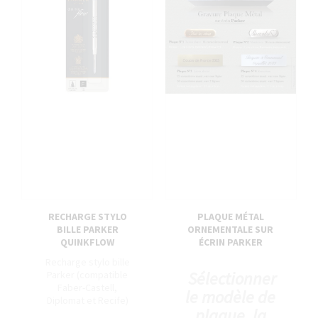
RECHARGE STYLO
PLAQUE MÉTAL
BILLE PARKER
ORNEMENTALE SUR
QUINKFLOW
ÉCRIN PARKER
Recharge stylo bille
Sélectionner
Parker (compatible
Faber-Castell,
le modèle de
Diplomat et Recife)
plaque, la