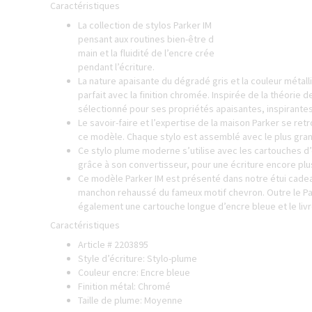
Caractéristiques
La collection de stylos Parker IM Writing Rituals a été c
pensant aux routines bien-être de ceux qui les utilisent. L
main et la fluidité de l’encre créent un sentiment de lux
pendant l’écriture.
La nature apaisante du dégradé gris et la couleur métalli
parfait avec la finition chromée. Inspirée de la théorie 
sélectionné pour ses propriétés apaisantes, inspirante
Le savoir-faire et l’expertise de la maison Parker se re
ce modèle. Chaque stylo est assemblé avec le plus grand
Ce stylo plume moderne s’utilise avec les cartouches d’
grâce à son convertisseur, pour une écriture encore plu
Ce modèle Parker IM est présenté dans notre étui cad
manchon rehaussé du fameux motif chevron. Outre le Pa
également une cartouche longue d’encre bleue et le livr
Caractéristiques
Article # 2203895
Style d’écriture: Stylo-plume
Couleur encre: Encre bleue
Finition métal: Chromé
Taille de plume: Moyenne