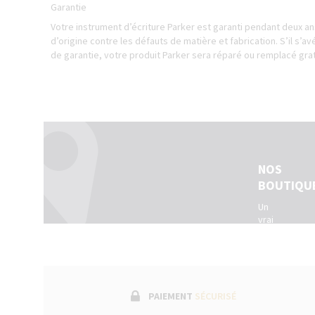
Garantie
Votre instrument d’écriture Parker est garanti pendant deux a
d’origine contre les défauts de matière et fabrication. S’il s’
de garantie, votre produit Parker sera réparé ou remplacé gra
NOS
BOUTIQU
Un
vrai
réseau
de
boutiques
physiques
dans
toute
PAIEMENT
SÉCURISÉ
la