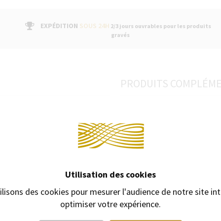
EXPÉDITION
SOUS 24H
2/3 jours ouvrables pour les produits
gravés
PRODUITS COMPLÉM
Continuer 
vec le plus grand soin en pensant aux
, son style, sa prise en main et la
nt la concentration pendant l’écriture.
emps, rédiger une œuvre de fiction ou
s vos moments de bien-être. Chaque
ifférente, avec une couleur
Utilisation des cookies
rant un équilibre parfait. Inspirée de
ilisons des cookies pour mesurer l'audience de notre site int
ses propriétés apaisantes,
s fera un cadeau particulièrement
optimiser votre expérience.