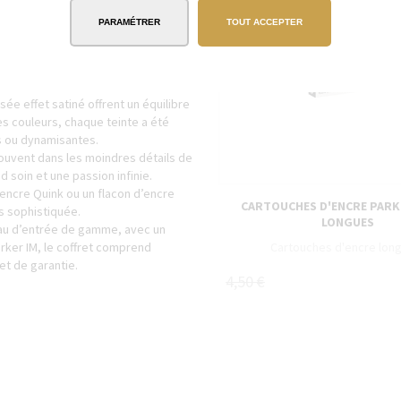
PARAMÉTRER
TOUT ACCEPTER
onçue avec le plus grand soin en
eur poids, leur style, leur prise en
e tout en favorisant la concentration
sée effet satiné offrent un équilibre
des couleurs, chaque teinte a été
s ou dynamisantes.
trouvent dans les moindres détails de
 soin et une passion infinie.
encre Quink ou un flacon d’encre
CARTOUCHES D'ENCRE PARK
s sophistiquée.
LONGUES
eau d’entrée de gamme, avec un
rker IM, le coffret comprend
Cartouches d'encre lon
et de garantie.
4,50 €