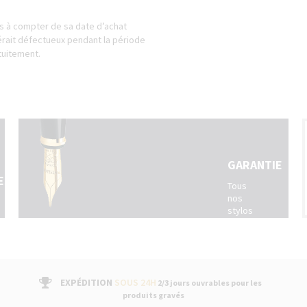
ns à compter de sa date d’achat
avérait défectueux pendant la période
tuitement.
GARANTIE
ES
Tous
nos
stylos
sont
livrés
avec
un
bon
EXPÉDITION
SOUS 24H
2/3 jours ouvrables pour les
de
produits gravés
garantie