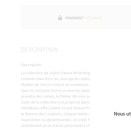
PAIEMENT
SÉCURISÉ
DESCRIPTION
Description
La collection de stylos Parker IM Writing Rituals a été conçue a
routines bien-être de ceux qui les utilisent. Le poids de ce stylo
fluidité de l’encre créent un sentiment de luxe tout en favorisa
Que ce soit pour écrire un journal, planifier votre emploi du t
prendre des notes, le Parker IM vous accompagnera dans tou
stylo de la collection est proposé dans une nuance dégradée d
métallisée effet satiné et une finition PVD dorée ou chromée off
Nous ut
la théorie des couleurs, chaque teinte a été sélectionné pour 
inspirantes ou dynamisantes. Un stylo Parker IM Writing Ritual
attentionné ou un trésor personnel à chérir.