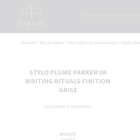
Aller
au
contenu
principal
Vous
NOS STYLOS
Accueil
>
Nos produits
>
Nos stylos et accessoires
>
Stylo plum
êtes
DUOFOLD
ici
IM
IM PRÉMIUM
STYLO PLUME PARKER IM
INGENUITY
WRITING RITUALS FINITION
PREMIER
SONNET
GRISE
SONNET 5TH
URBAN PRÉMIUM
Stylo plume à cartouches
MARQUE
PARKER