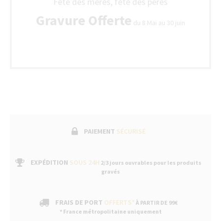
Fête des mères, fête des pères
Gravure Offerte
du 8 Mai au 30 juin
PAIEMENT
SÉCURISÉ
EXPÉDITION
SOUS 24H
2/3 jours ouvrables pour les produits
gravés
FRAIS DE PORT
OFFERTS*
À PARTIR DE 99€
* France métropolitaine uniquement