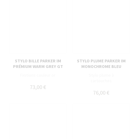
STYLO BILLE PARKER IM
STYLO PLUME PARKER IM
PRÉMIUM WARM GREY GT
MONOCHROME BLEU
Finitions couleur or
Stylo plume à
cartouches
73,00 €
76,00 €