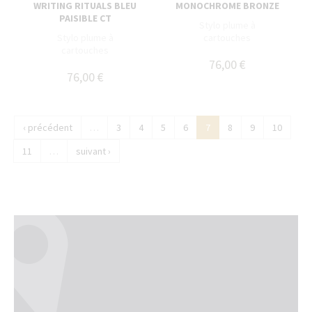
WRITING RITUALS BLEU
MONOCHROME BRONZE
PAISIBLE CT
Stylo plume à
Stylo plume à
cartouches
cartouches
76,00 €
76,00 €
‹ précédent
…
3
4
5
6
7
8
9
10
11
…
suivant ›