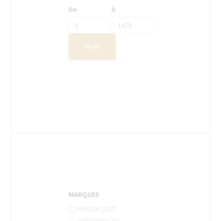
De
À
ALLEZ
MARQUES
APPLY
Apply
PARKER (187)
PARKER
Parker
APPLY