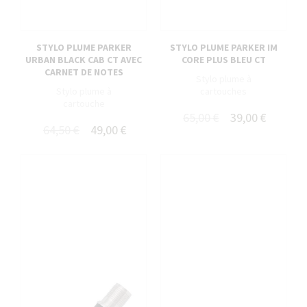
STYLO PLUME PARKER
STYLO PLUME PARKER IM
URBAN BLACK CAB CT AVEC
CORE PLUS BLEU CT
CARNET DE NOTES
Stylo plume à
Stylo plume à
cartouches
cartouche
65,00 €
39,00 €
64,50 €
49,00 €