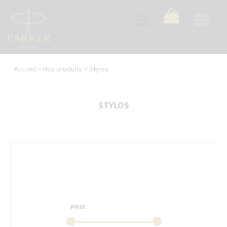
Aller
au
Toggle
contenu
navigation
principal
Vous
Accueil
>
Nos produits
>
Stylos
êtes
ici
STYLOS
PRIX