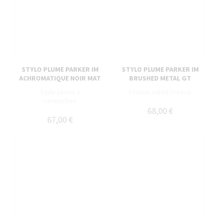
STYLO PLUME PARKER IM
STYLO PLUME PARKER IM
ACHROMATIQUE NOIR MAT
BRUSHED METAL GT
Stylo plume à
Finition métal brossé
cartouches
68,00 €
67,00 €